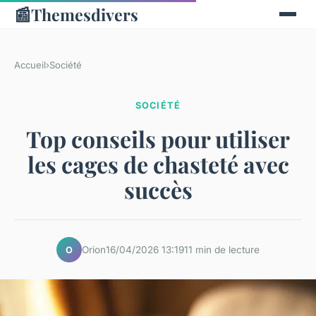
📰
Themesdivers
Accueil
›
Société
SOCIÉTÉ
Top conseils pour utiliser
les cages de chasteté avec
succès
Orion
16/04/2026 13:19
11 min de lecture
O