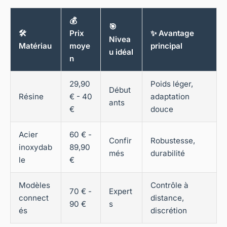
💰
🎯
🛠️
Prix
✨ Avantage
Nivea
Matériau
moye
principal
u idéal
n
29,90
Poids léger,
Début
Résine
€ - 40
adaptation
ants
€
douce
Acier
60 € -
Confir
Robustesse,
inoxydab
89,90
més
durabilité
le
€
Modèles
Contrôle à
70 € -
Expert
connect
distance,
90 €
s
és
discrétion