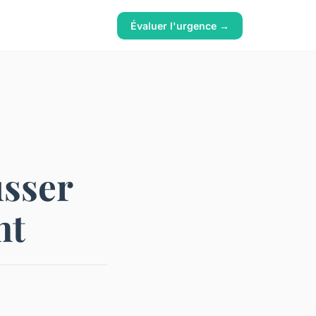
Évaluer l'urgence →
usser
nt