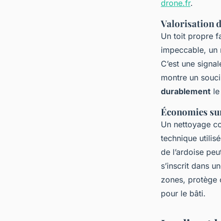
drone.fr
.
Valorisation 
Un toit propre f
impeccable, un r
C’est une signal
montre un souci 
durablement
le
Économies sur
Un nettoyage co
technique utilis
de l’ardoise peu
s’inscrit dans u
zones, protège 
pour le bâti.