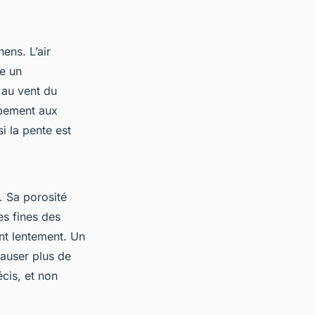
hens. L’air
e un
 au vent du
ppement aux
i la pente est
. Sa porosité
nes fines des
ent lentement. Un
causer plus de
cis, et non