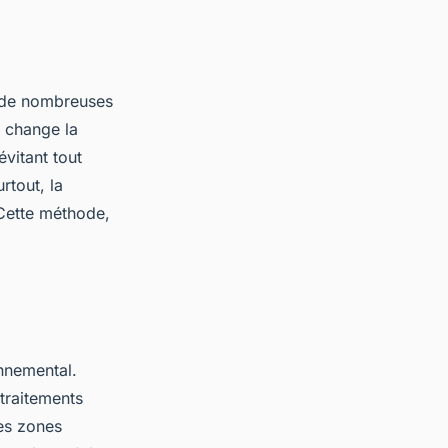
t, de nombreuses
e change la
évitant tout
rtout, la
Cette méthode,
onnemental.
 traitements
es zones