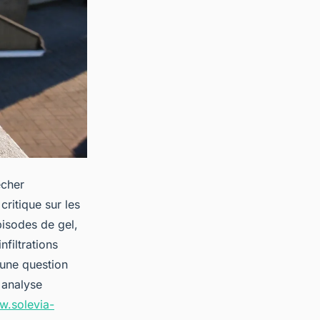
écher
critique sur les
pisodes de gel,
filtrations
’une question
 analyse
w.solevia-