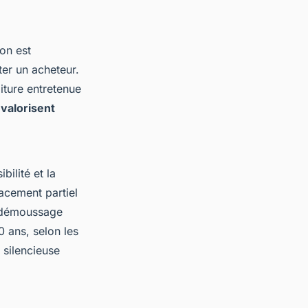
son est
ter un acheteur.
oiture entretenue
i
valorisent
ibilité et la
acement partiel
le démoussage
0 ans, selon les
 silencieuse