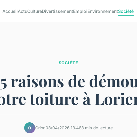
Accueil
Actu
Culture
Divertissement
Emploi
Environnement
Société
SOCIÉTÉ
5 raisons de démo
otre toiture à Lorie
Orion
08/04/2026 13:48
8 min de lecture
O