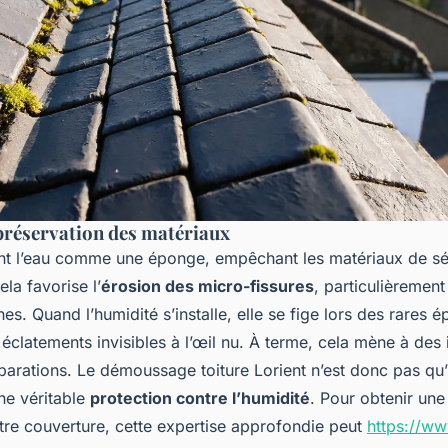
 préservation des matériaux
nt l’eau comme une éponge, empêchant les matériaux de s
la favorise l’
érosion des micro-fissures
, particulièrement 
es. Quand l’humidité s’installe, elle se fige lors des rares é
clatements invisibles à l’œil nu. À terme, cela mène à des in
parations. Le démoussage toiture Lorient n’est donc pas qu
ne véritable
protection contre l’humidité
. Pour obtenir une
tre couverture, cette expertise approfondie peut
https://ww