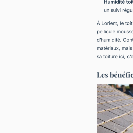
Humidité toi
un suivi régu
À Lorient, le to
pellicule mousse
d’humidité. Cont
matériaux, mais
sa toiture ici, c
Les bénéfic