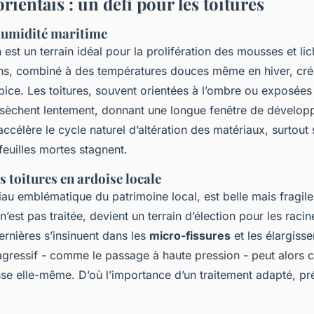
orientais : un défi pour les toitures
'humidité maritime
n est un terrain idéal pour la prolifération des mousses et lic
s, combiné à des températures douces même en hiver, cré
pice. Les toitures, souvent orientées à l’ombre ou exposées
ssèchent lentement, donnant une longue fenêtre de dévelo
ccélère le cycle naturel d’altération des matériaux, surtout s
 feuilles mortes stagnent.
es toitures en ardoise locale
iau emblématique du patrimoine local, est belle mais fragile
e n’est pas traitée, devient un terrain d’élection pour les raci
rnières s’insinuent dans les
micro-fissures
et les élargiss
agressif - comme le passage à haute pression - peut alors 
se elle-même. D’où l’importance d’un traitement adapté, pré