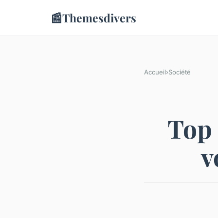
📰
Themesdivers
Accueil
›
Société
Top 
v