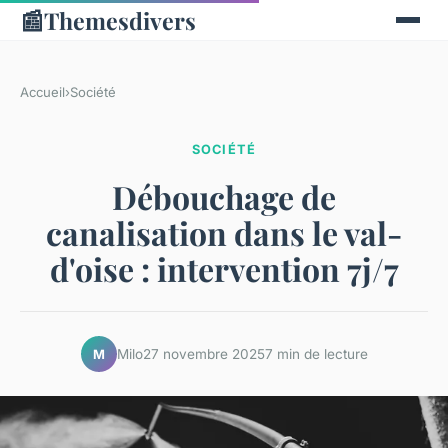
📰
Themesdivers
Accueil
›
Société
SOCIÉTÉ
Débouchage de
canalisation dans le val-
d'oise : intervention 7j/7
Milo
27 novembre 2025
7 min de lecture
M