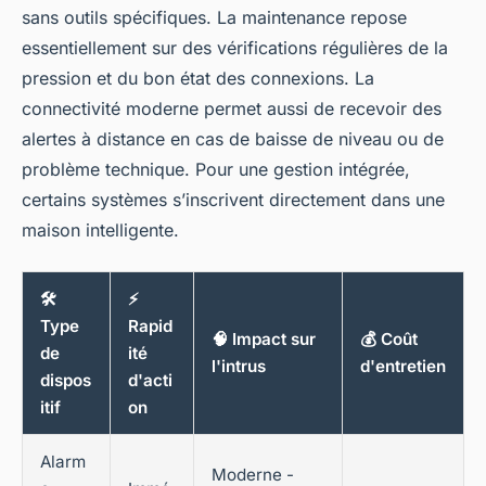
sans outils spécifiques. La maintenance repose
essentiellement sur des vérifications régulières de la
pression et du bon état des connexions. La
connectivité moderne permet aussi de recevoir des
alertes à distance en cas de baisse de niveau ou de
problème technique. Pour une gestion intégrée,
certains systèmes s’inscrivent directement dans une
maison intelligente.
🛠️
⚡
Type
Rapid
🧠 Impact sur
💰 Coût
de
ité
l'intrus
d'entretien
dispos
d'acti
itif
on
Alarm
Moderne -