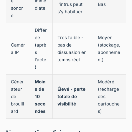
e
Immé
l’intrus peut
Bas
sonor
diate
s’y habituer
e
Différ
ée
Très faible -
Moyen
Camér
(aprè
pas de
(stockage,
a IP
s
dissuasion en
abonneme
l’acte
temps réel
nt)
)
Génér
Moin
Modéré
ateur
s de
Élevé - perte
(recharge
de
10
totale de
des
brouill
seco
visibilité
cartouche
ard
ndes
s)