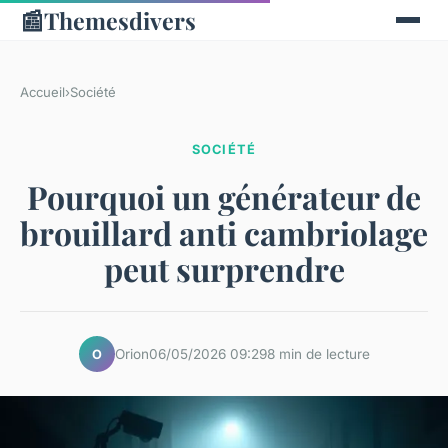
📰
Themesdivers
Accueil
›
Société
SOCIÉTÉ
Pourquoi un générateur de
brouillard anti cambriolage
peut surprendre
Orion
06/05/2026 09:29
8 min de lecture
O