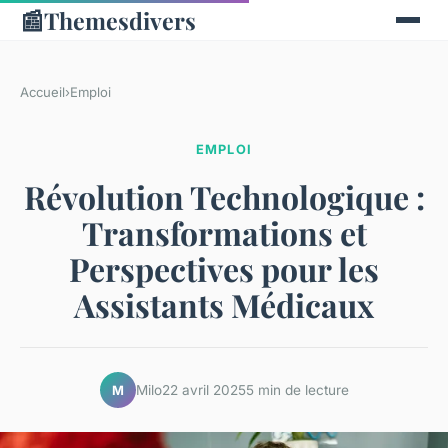
📰
Themesdivers
Accueil
›
Emploi
EMPLOI
Révolution Technologique :
Transformations et
Perspectives pour les
Assistants Médicaux
Milo
22 avril 2025
5 min de lecture
M