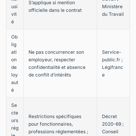
S’applique si mention
usi
Ministère
officielle dans le contrat
vit
du Travail
é
Ob
lig
ati
Ne pas concurrencer son
Service-
on
employeur, respecter
public.fr ;
de
confidentialité et absence
Légifranc
loy
de conflit d’intérêts
e
aut
é
Se
cte
Restrictions spécifiques
Décret
urs
pour fonctionnaires,
2020-69 ;
rég
professions réglementées ;
Conseil
le