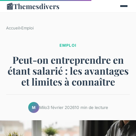
📰
Themesdivers
Accueil
›
Emploi
EMPLOI
Peut-on entreprendre en
étant salarié : les avantages
et limites à connaître
Milo
3 février 2026
10 min de lecture
M