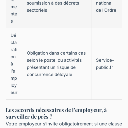
soumission à des décrets
national
me
sectoriels
de l’Ordre
nté
s
Dé
cla
rati
Obligation dans certains cas
on
selon le poste, ou activités
Service-
à
présentant un risque de
public.fr
l’e
concurrence déloyale
mp
loy
eur
Les accords nécessaires de l’employeur, à
surveiller de près ?
Votre employeur s’invite obligatoirement si une clause