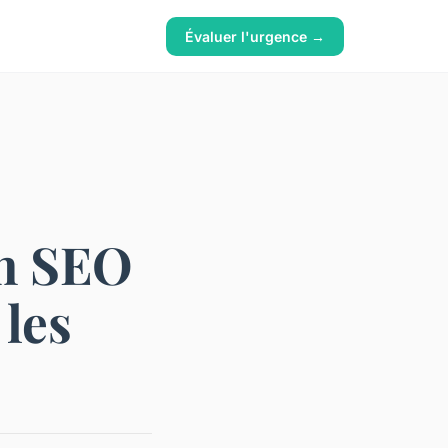
Évaluer l'urgence →
un SEO
 les