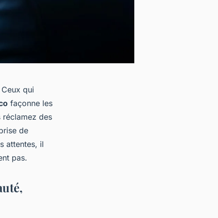
 Ceux qui
co
façonne les
us réclamez des
prise de
 attentes, il
ent pas.
auté,