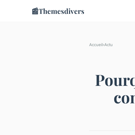
📰
Themesdivers
Accueil
›
Actu
Pourq
con