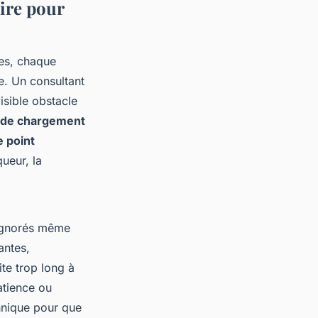
ire pour
ues, chaque
e. Un consultant
visible obstacle
sse de chargement
e point
queur, la
 ignorés même
antes,
ite trop long à
atience ou
chnique pour que