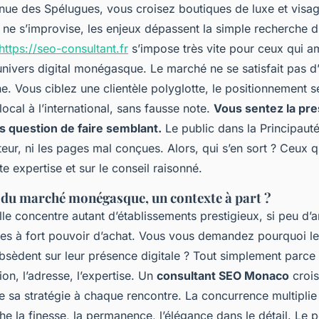
nue des Spélugues, vous croisez boutiques de luxe et visa
 ne s’improvise, les enjeux dépassent la simple recherche d
https://seo-consultant.fr
s’impose très vite pour ceux qui a
’univers digital monégasque. Le marché ne se satisfait pas 
e. Vous ciblez une clientèle polyglotte, le positionnement se
ocal à l’international, sans fausse note.
Vous sentez la pre
as question de faire semblant.
Le public dans la Principauté
enteur, ni les pages mal conçues. Alors, qui s’en sort ? Ceux 
te expertise et sur le conseil raisonné.
é du marché monégasque, un contexte à part ?
le concentre autant d’établissements prestigieux, si peu d’
stes à fort pouvoir d’achat. Vous vous demandez pourquoi le
dent sur leur présence digitale ? Tout simplement parce qu’
ion, l’adresse, l’expertise. Un
consultant SEO Monaco
crois
e sa stratégie à chaque rencontre. La concurrence multiplie 
e la finesse, la permanence, l’élégance dans le détail.
Le p