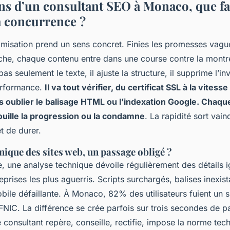
ns d’un consultant SEO à Monaco, que fa
a concurrence ?
imisation prend un sens concret. Finies les promesses vag
che, chaque contenu entre dans une course contre la montr
s seulement le texte, il ajuste la structure, il supprime l’in
performance.
Il va tout vérifier, du certificat SSL à la vite
s oublier le balisage HTML ou l’indexation Google. Chaqu
uille la progression ou la condamne
. La rapidité sort vain
t de durer.
nique des sites web, un passage obligé ?
te, une analyse technique dévoile régulièrement des détails
eprises les plus aguerris. Scripts surchargés, balises inexist
bile défaillante. À Monaco, 82% des utilisateurs fuient un s
AFNIC.
La différence se crée parfois sur trois secondes de p
 consultant repère, conseille, rectifie, impose la norme te