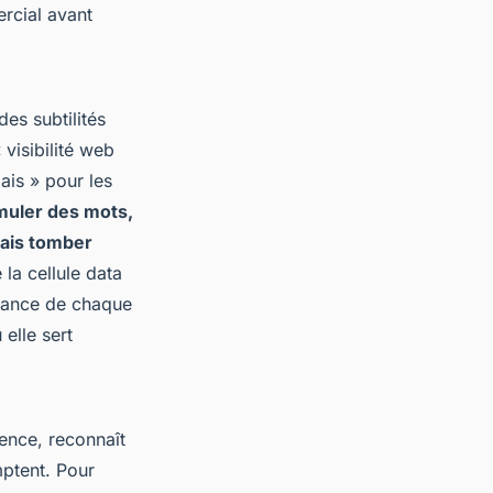
rcial avant
es subtilités
visibilité web
ais » pour les
umuler des mots,
mais tomber
 la cellule data
rtance de chaque
elle sert
ence, reconnaît
mptent. Pour