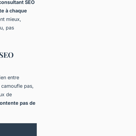
consultant SEO
ste à chaque
ent mieux,
nu, pas
 SEO
ien entre
e camoufle pas,
aux de
 contente pas de