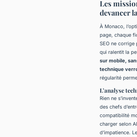
Les missio
devancer l
À Monaco, l’opt
page, chaque fi
SEO ne corrige pa
qui ralentit la 
sur mobile, san
technique verro
régularité perme
L’analyse tech
Rien ne s’inven
des chefs d’entr
compatibilité mo
charger selon 
d’impatience.
Le