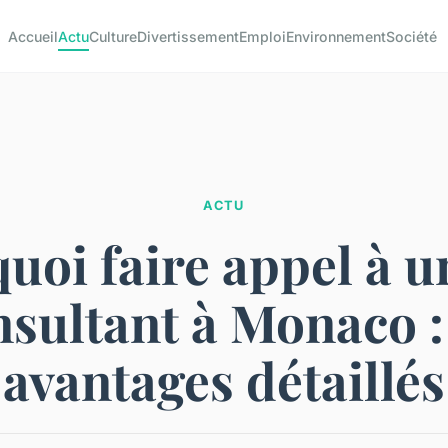
Accueil
Actu
Culture
Divertissement
Emploi
Environnement
Société
ACTU
uoi faire appel à 
sultant à Monaco :
avantages détaillés