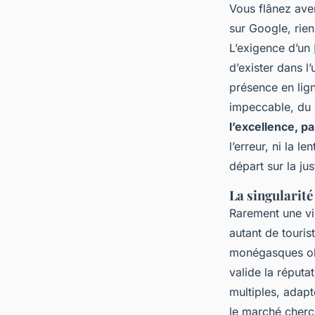
Vous flânez ave
sur Google, rien
L’exigence d’un
d’exister dans l
présence en lign
impeccable, du l
l’excellence, p
l’erreur, ni la l
départ sur la jus
La singularit
Rarement une vil
autant de touri
monégasques obsè
valide la réputat
multiples, adapt
le marché cherch