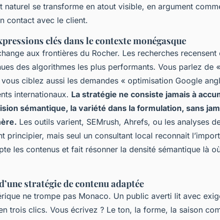
t naturel se transforme en atout visible, en argument comme
 contact avec le client.
expressions clés dans le contexte monégasque
change aux frontières du Rocher. Les recherches recensent d
es des algorithmes les plus performants. Vous parlez de « 
vous ciblez aussi les demandes « optimisation Google angl
nts internationaux.
La stratégie ne consiste jamais à acc
écision sémantique, la variété dans la formulation, sans ja
hère.
Les outils varient, SEMrush, Ahrefs, ou les analyses de
 principier, mais seul un consultant local reconnait l’impo
te les contenus et fait résonner la densité sémantique là où 
d’une stratégie de contenu adaptée
rique ne trompe pas Monaco. Un public averti lit avec exig
é en trois clics. Vous écrivez ? Le ton, la forme, la saison co