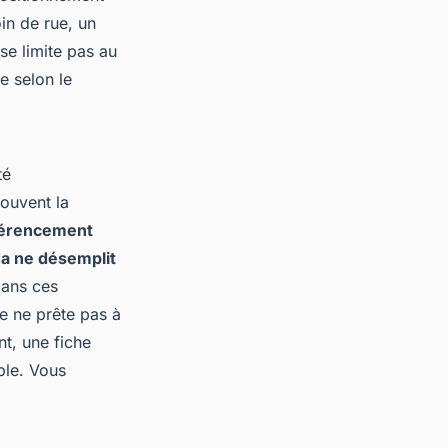
n de rue, un
 se limite pas au
e selon le
té
souvent la
éférencement
da ne désemplit
dans ces
e ne prête pas à
nt, une fiche
ble. Vous