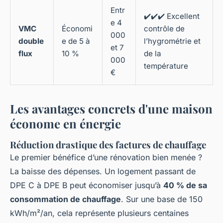
Entr
✔️✔️✔️ Excellent
e 4
VMC
Économi
contrôle de
000
double
e de 5 à
l’hygrométrie et
et 7
flux
10 %
de la
000
température
€
Les avantages concrets d'une maison
économe en énergie
Réduction drastique des factures de chauffage
Le premier bénéfice d’une rénovation bien menée ?
La baisse des dépenses. Un logement passant de
DPE C à DPE B peut économiser jusqu’à
40 % de sa
consommation de chauffage
. Sur une base de 150
kWh/m²/an, cela représente plusieurs centaines