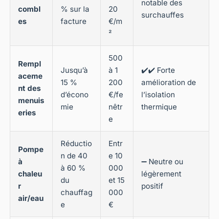
notable des
combl
% sur la
20
surchauffes
es
facture
€/m
²
500
Rempl
Jusqu’à
à 1
✔️✔️ Forte
aceme
15 %
200
amélioration de
nt des
d’écono
€/fe
l’isolation
menuis
mie
nêtr
thermique
eries
e
Réductio
Entr
Pompe
n de 40
e 10
à
➖ Neutre ou
à 60 %
000
chaleu
légèrement
du
et 15
r
positif
chauffag
000
air/eau
e
€