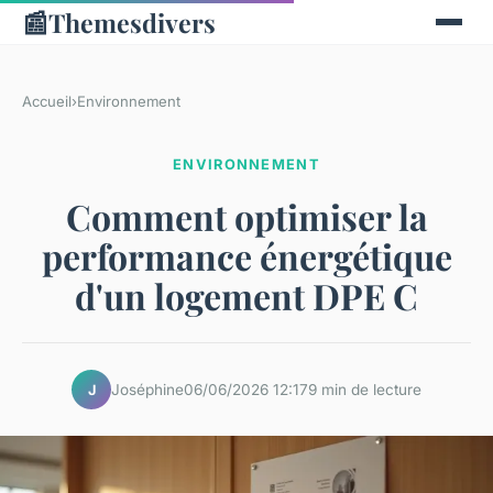
📰
Themesdivers
Accueil
›
Environnement
ENVIRONNEMENT
Comment optimiser la
performance énergétique
d'un logement DPE C
Joséphine
06/06/2026 12:17
9 min de lecture
J