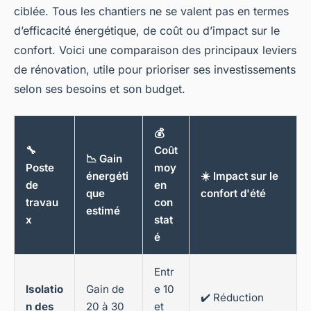
ciblée. Tous les chantiers ne se valent pas en termes
d’efficacité énergétique, de coût ou d’impact sur le
confort. Voici une comparaison des principaux leviers
de rénovation, utile pour prioriser ses investissements
selon ses besoins et son budget.
💰
🔧
Coût
📉 Gain
Poste
moy
énergéti
☀️ Impact sur le
de
en
que
confort d'été
travau
con
estimé
x
stat
é
Entr
Isolatio
Gain de
e 10
✔️ Réduction
n des
20 à 30
et