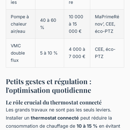
ies
re
Pompe à
10 000
MaPrimeRé
40 à 60
chaleur
à 15
nov’, CEE,
%
air/eau
000 €
éco-PTZ
VMC
4 000 à
CEE, éco-
double
5 à 10 %
7 000 €
PTZ
flux
Petits gestes et régulation :
l'optimisation quotidienne
Le rôle crucial du thermostat connecté
Les grands travaux ne sont pas les seuls leviers.
Installer un
thermostat connecté
peut réduire la
consommation de chauffage de
10 à 15 %
en évitant