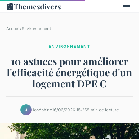
📰
Themesdivers
Accueil
›
Environnement
ENVIRONNEMENT
10 astuces pour améliorer
l'efficacité énergétique d'un
logement DPE C
Joséphine
16/06/2026 15:26
8 min de lecture
J