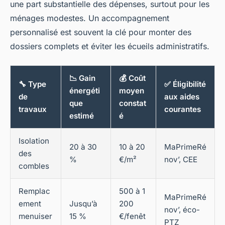
une part substantielle des dépenses, surtout pour les
ménages modestes. Un accompagnement
personnalisé est souvent la clé pour monter des
dossiers complets et éviter les écueils administratifs.
📉 Gain
💰 Coût
🔧 Type
✅ Éligibilité
énergéti
moyen
de
aux aides
que
constat
travaux
courantes
estimé
é
Isolation
20 à 30
10 à 20
MaPrimeRé
des
%
€/m²
nov’, CEE
combles
Remplac
500 à 1
MaPrimeRé
ement
Jusqu’à
200
nov’, éco-
menuiser
15 %
€/fenêt
PTZ