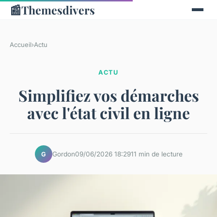
📰
Themesdivers
Accueil
›
Actu
ACTU
Simplifiez vos démarches
avec l'état civil en ligne
Gordon
09/06/2026 18:29
11 min de lecture
G