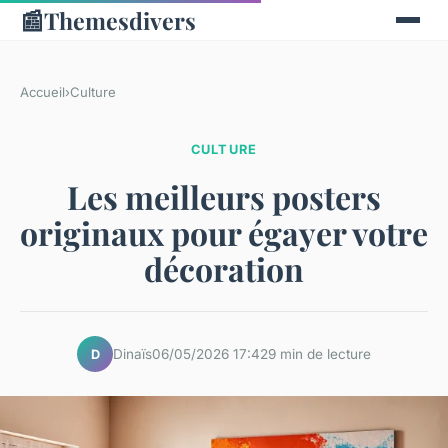
📰
Themesdivers
Accueil
›
Culture
CULTURE
Les meilleurs posters
originaux pour égayer votre
décoration
Dinaïs
06/05/2026 17:42
9 min de lecture
D